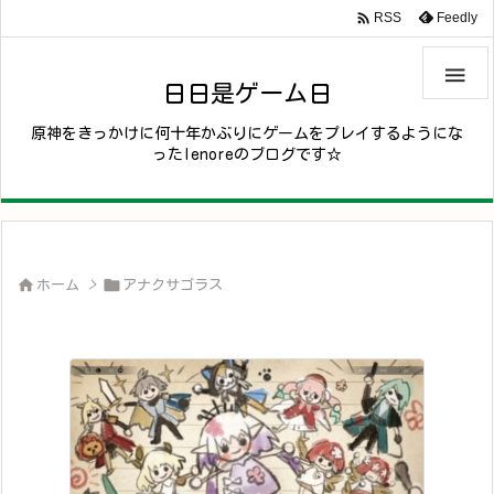

Feedly
RSS

日日是ゲーム日
原神をきっかけに何十年かぶりにゲームをプレイするようにな
ったlenoreのブログです☆


ホーム
>
アナクサゴラス