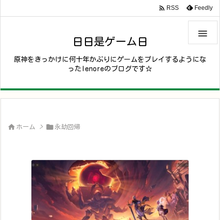

Feedly
RSS

日日是ゲーム日
原神をきっかけに何十年かぶりにゲームをプレイするようにな
ったlenoreのブログです☆


ホーム
>
永劫回帰