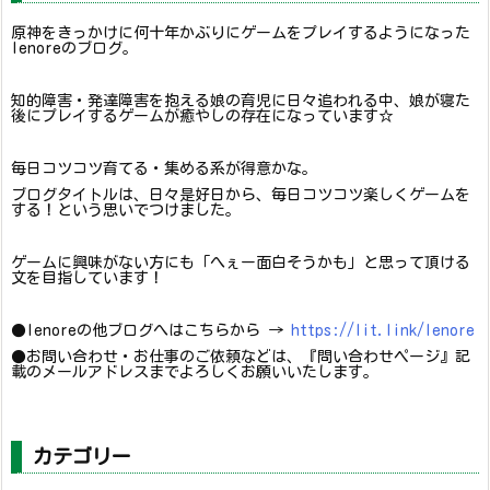
原神をきっかけに何十年かぶりにゲームをプレイするようになった
lenoreのブログ。
知的障害・発達障害を抱える娘の育児に日々追われる中、娘が寝た
後にプレイするゲームが癒やしの存在になっています☆
毎日コツコツ育てる・集める系が得意かな。
ブログタイトルは、日々是好日から、毎日コツコツ楽しくゲームを
する！という思いでつけました。
ゲームに興味がない方にも「へぇー面白そうかも」と思って頂ける
文を目指しています！
●lenoreの他ブログへはこちらから →
https://lit.link/lenore
●お問い合わせ・お仕事のご依頼などは、『問い合わせページ』記
載のメールアドレスまでよろしくお願いいたします。
カテゴリー