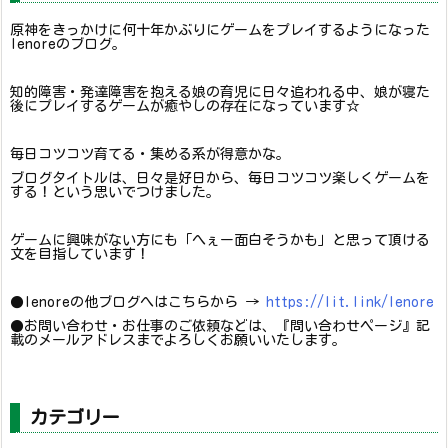
原神をきっかけに何十年かぶりにゲームをプレイするようになった
lenoreのブログ。
知的障害・発達障害を抱える娘の育児に日々追われる中、娘が寝た
後にプレイするゲームが癒やしの存在になっています☆
毎日コツコツ育てる・集める系が得意かな。
ブログタイトルは、日々是好日から、毎日コツコツ楽しくゲームを
する！という思いでつけました。
ゲームに興味がない方にも「へぇー面白そうかも」と思って頂ける
文を目指しています！
●lenoreの他ブログへはこちらから →
https://lit.link/lenore
●お問い合わせ・お仕事のご依頼などは、『問い合わせページ』記
載のメールアドレスまでよろしくお願いいたします。
カテゴリー