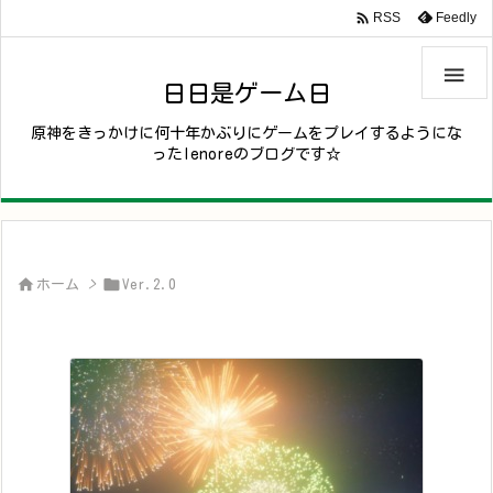

Feedly
RSS

日日是ゲーム日
原神をきっかけに何十年かぶりにゲームをプレイするようにな
ったlenoreのブログです☆


ホーム
>
Ver.2.0