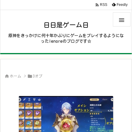

Feedly
RSS

日日是ゲーム日
原神をきっかけに何十年かぶりにゲームをプレイするようにな
ったlenoreのブログです☆


ホーム
>
3オプ