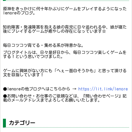
原神をきっかけに何十年かぶりにゲームをプレイするようになった
lenoreのブログ。
知的障害・発達障害を抱える娘の育児に日々追われる中、娘が寝た
後にプレイするゲームが癒やしの存在になっています☆
毎日コツコツ育てる・集める系が得意かな。
ブログタイトルは、日々是好日から、毎日コツコツ楽しくゲームを
する！という思いでつけました。
ゲームに興味がない方にも「へぇー面白そうかも」と思って頂ける
文を目指しています！
●lenoreの他ブログへはこちらから →
https://lit.link/lenore
●お問い合わせ・お仕事のご依頼などは、『問い合わせページ』記
載のメールアドレスまでよろしくお願いいたします。
カテゴリー