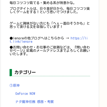
毎日コツコツ育てる・集める系が得意かな。
ブログタイトルは、日々是好日から、毎日コツコツ楽
しくゲームをする！という思いでつけました。
ゲームに興味がない方にも「へぇー面白そうかも」と
思って頂ける文を目指しています！
●lenoreの他ブログへはこちらから →
https://li
t.link/lenore
●お問い合わせ・お仕事のご依頼などは、『問い合わ
せページ』記載のメールアドレスまでよろしくお願い
いたします。
カテゴリー
①原神
GeForce NOW
ナタ魔神任務 感想・考察