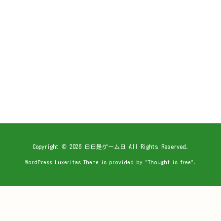
Copyright ©
2026
日日是ゲーム日
All Rights Reserved.
WordPress Luxeritas Theme is provided by "
Thought is free
".