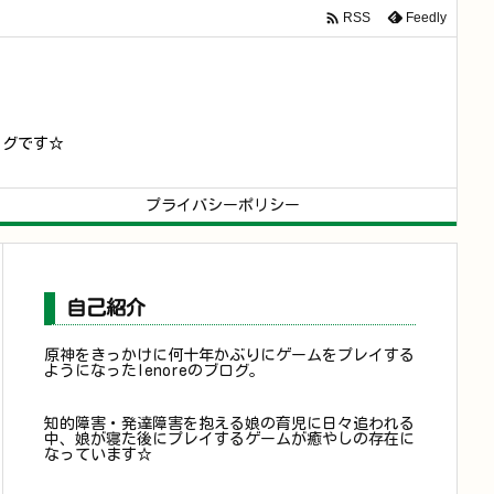

Feedly
RSS
ログです☆
プライバシーポリシー
自己紹介
原神をきっかけに何十年かぶりにゲームをプレイする
ようになったlenoreのブログ。
知的障害・発達障害を抱える娘の育児に日々追われる
中、娘が寝た後にプレイするゲームが癒やしの存在に
なっています☆