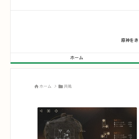
原神をき
ホーム


ホーム
>
共鳴