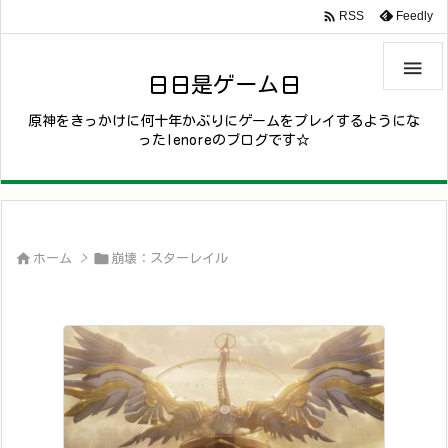

Feedly
RSS

日日是ゲーム日
原神をきっかけに何十年かぶりにゲームをプレイするようにな
ったlenoreのブログです☆


ホーム
>
崩壊：スターレイル