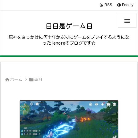

Feedly
RSS

日日是ゲーム日
原神をきっかけに何十年かぶりにゲームをプレイするようにな
ったlenoreのブログです☆


ホーム
>
璃月