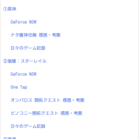
ゲームに興味がない方にも「へぇー面白そうかも」と思って頂ける
文を目指しています！
●lenoreの他ブログへはこちらから →
https://lit.link/lenore
●お問い合わせ・お仕事のご依頼などは、『問い合わせページ』記
載のメールアドレスまでよろしくお願いいたします。
カテゴリー
①原神
GeForce NOW
ナタ魔神任務 感想・考察
日々のゲーム記録
②崩壊：スターレイル